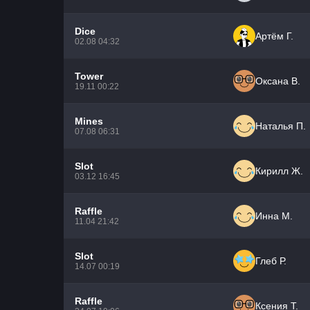
Dice
Артём Г.
02.08 04:32
Tower
Оксана В.
19.11 00:22
Mines
Наталья П.
07.08 06:31
Slot
Кирилл Ж.
03.12 16:45
Raffle
Инна М.
11.04 21:42
Slot
Глеб Р.
14.07 00:19
Raffle
Ксения Т.