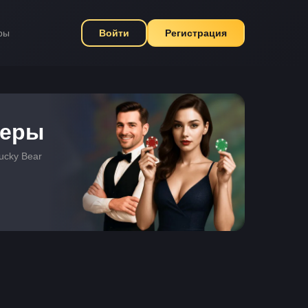
ры
Войти
Регистрация
леры
ucky Bear