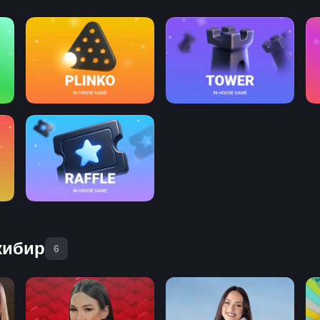
кибир
6