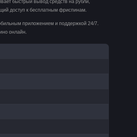
вает быстрый вывод средств на рубли,
ющий доступ к бесплатным фриспинам.
мобильным приложением и поддержкой 24/7.
ино онлайн.