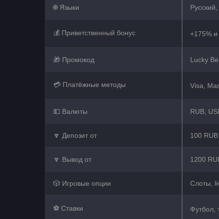
🌐 Языки
Русский,
💰 Приветственный бонус
+175% и 
🎁 Промокод
Lucky Be
💳 Платёжные методы
Visa, Ma
💵 Валюты
RUB, US
🔽 Депозит от
100 RUB
🔽 Вывод от
1200 RU
🎲 Игровые опции
Слоты, l
⚽ Ставки
Футбол, 