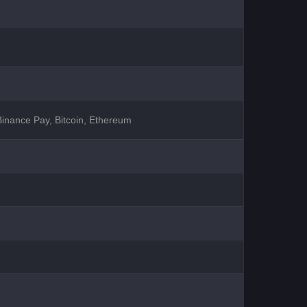
Binance Pay, Bitcoin, Ethereum