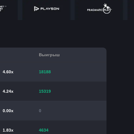
Выигрыш
4.60x
18188
4.24x
15319
0.00x
0
1.83x
4634